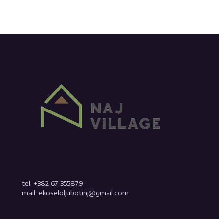
tel: +382 67 355879
mail: ekoseloljubotinj@gmail.com